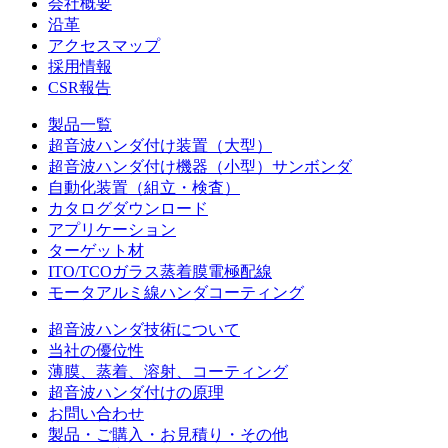
会社概要
沿革
アクセスマップ
採用情報
CSR報告
製品一覧
超音波ハンダ付け装置（大型）
超音波ハンダ付け機器（小型）サンボンダ
自動化装置（組立・検査）
カタログダウンロード
アプリケーション
ターゲット材
ITO/TCOガラス蒸着膜電極配線
モータアルミ線ハンダコーティング
超音波ハンダ技術について
当社の優位性
薄膜、蒸着、溶射、コーティング
超音波ハンダ付けの原理
お問い合わせ
製品・ご購入・お見積り・その他