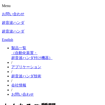
Menu
お問い合わせ
超音波ハンダ
超音波ハンダ
English
製品一覧
（自動化装置・
超音波ハンダ付け機器）
/
アプリケーション
/
超音波ハンダ技術
/
会社情報
/
お問い合わせ